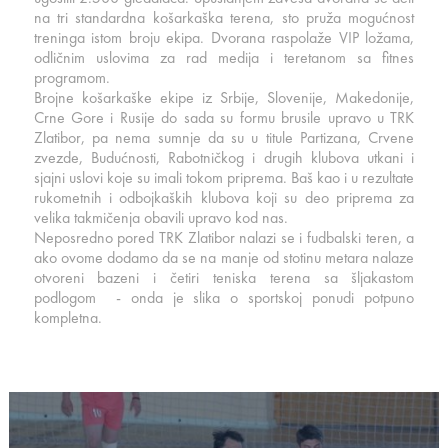
na tri standardna košarkaška terena, sto pruža mogućnost
treninga istom broju ekipa. Dvorana raspolaže VIP ložama,
odličnim uslovima za rad medija i teretanom sa fitnes
programom.
Brojne košarkaške ekipe iz Srbije, Slovenije, Makedonije,
Crne Gore i Rusije do sada su formu brusile upravo u TRK
Zlatibor, pa nema sumnje da su u titule Partizana, Crvene
zvezde, Budućnosti, Rabotničkog i drugih klubova utkani i
sjajni uslovi koje su imali tokom priprema. Baš kao i u rezultate
rukometnih i odbojkaških klubova koji su deo priprema za
velika takmičenja obavili upravo kod nas.
Neposredno pored TRK Zlatibor nalazi se i fudbalski teren, a
ako ovome dodamo da se na manje od stotinu metara nalaze
otvoreni bazeni i četiri teniska terena sa šljakastom
podlogom - onda je slika o sportskoj ponudi potpuno
kompletna.