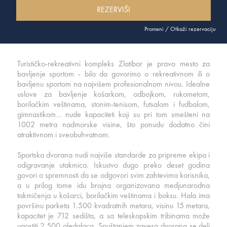
REZERVIŠI
Promeni / Otkaži rezervaciju
Turističko-rekreativni kompleks Zlatibor je pravo mesto za
bavljenje sportom - bilo da govorimo o rekreativnom ili o
bavljenu sportom na najvišem profesionalnom nivou. Idealne
uslove za bavljenje košarkom, odbojkom, rukometom,
borilačkim veštinama, stonim-tenisom, futsalom i fudbalom,
gimnastikom... nude kapaciteti koji su pri tom smešteni na
1002 metra nadmorske visine, što ponudu dodatno čini
atraktivnom i sveobuhvatnom.
Sportska dvorana nudi najviše standarde za pripreme ekipa i
odigravanje utakmica. Iskustvo dugo preko deset godina
govori o spremnosti da se odgovori svim zahtevima korisnika,
a u prilog tome idu brojna organizovana medjunarodna
takmičenja u košarci, borilačkim veštinama i boksu. Hala ima
površinu parketa 1.500 kvadratnih metara, visinu 15 metara,
kapacitet je 712 sedišta, a sa teleskopskim tribinama može
ugostiti 2.500 gledalaca. Spuštanjem zavesa dvorana se deli