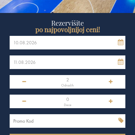
Rezervišite
po najpovoljnijoj ceni!
Odraslih
Dece